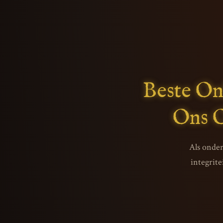
Beste On
Ons O
Als onder
integrite