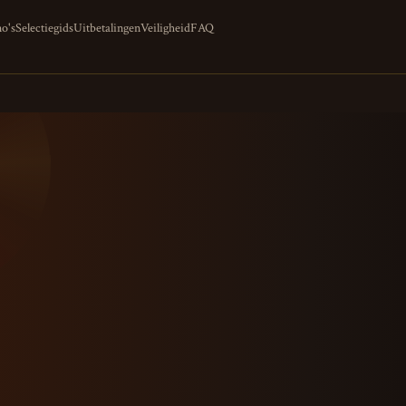
o's
Selectiegids
Uitbetalingen
Veiligheid
FAQ