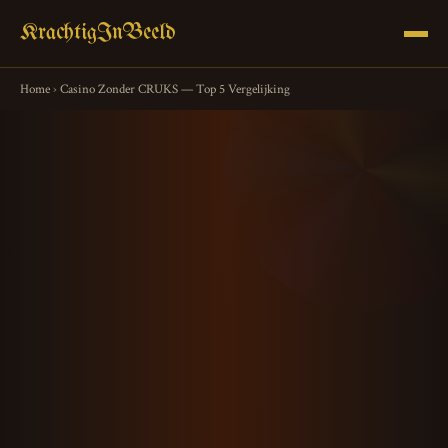
KrachtigInBeeld
Home
›
Casino Zonder CRUKS — Top 5 Vergelijking