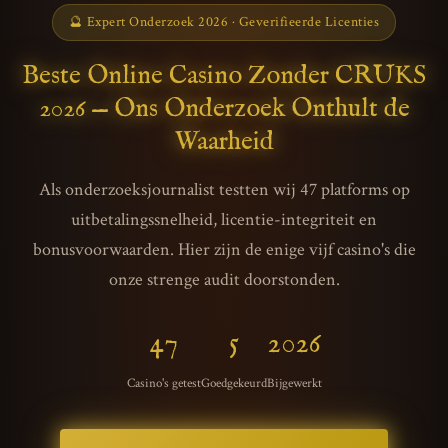
🔮 Expert Onderzoek 2026 · Geverifieerde Licenties
Beste Online Casino Zonder CRUKS
2026 — Ons Onderzoek Onthult de
Waarheid
Als onderzoeksjournalist testten wij 47 platforms op
uitbetalingssnelheid, licentie-integriteit en
bonusvoorwaarden. Hier zijn de enige vijf casino's die
onze strenge audit doorstonden.
47
5
2026
Casino's getest
Goedgekeurd
Bijgewerkt