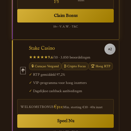
inzet
FS
Claim Bonus
18+ · V.A.W. · T&C
Stake Casino
#2
★★★★★
9.6
/10 · 3.850 beoordelingen
🔒 Curaçao Vergund
₿ Crypto Focus
🏆 Hoog RTP
🃏
RTP gemiddeld 97,2%
VIP-programma voor hoog inzetters
Dagelijkse cashback aanbiedingen
€500
WELKOMSTBONUS
Min. storting €10 · 40x inzet
Speel Nu